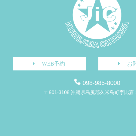
WEB予約
お
098-985-8000
〒901-3108 沖縄県島尻郡久米島町字比嘉 1