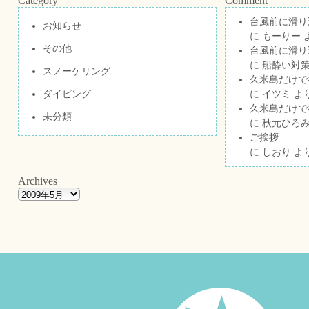
Category
Comment
台風前に滑り
お知らせ
に
もーりー
その他
台風前に滑り
に
船酔い対策
スノーケリング
久米島だけで祝
ダイビング
に
イツミ
よ
久米島だけで祝
未分類
に
秋元ひろ
ご挨拶
に
しおり
よ
Archives