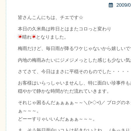
2009/0
皆さんこんにちは、チエです☆
本日の久米島は昨日とはまたコロっと変わり
晴れ
となりました。
梅雨だけど、毎日雨が降るワケじゃないから嬉しいで
内地の梅雨みたいにジメジメっとした感じも少ない気
さてさて、今日はまさに平穏そのものでした・・・・
お客様はいらっしゃいませんし、特に面白い珍事件も
穏やかで静かな時間がただ流れていきます。
それじゃ困るんだぁぁぁぁ～～＼(>◇<)／ ブログの
ぁ～～～。
どーーすりゃいいんだぁぁぁ～～～。
ま、そう毎日面白いコトは起きないよね。（あっさり