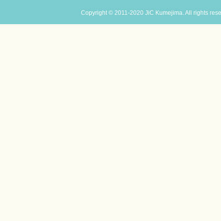
Copyright © 2011-2020 JiC Kumejima. All rights res