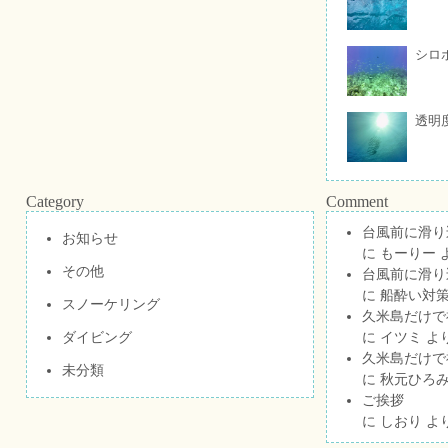
シロ
透明
Category
Comment
台風前に滑り
お知らせ
に
もーりー
その他
台風前に滑り
に
船酔い対策
スノーケリング
久米島だけで祝
ダイビング
に
イツミ
よ
久米島だけで祝
未分類
に
秋元ひろ
ご挨拶
に
しおり
よ