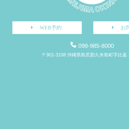
WEB予約
お
098-985-8000
〒901-3108 沖縄県島尻郡久米島町字比嘉 1