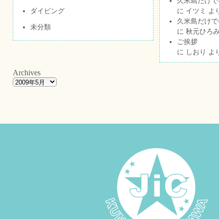
久米島だけで祝
ダイビング
に
イツミ
よ
久米島だけで祝
未分類
に
秋元ひろ
ご挨拶
に
しおり
よ
Archives