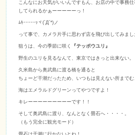
こんなにお天気がいいんですもん、お店の中で事務仕
してられるかぁーーーーーっ！
ﾑｷｰｰｰｰｰｯヾ(`Д´*)ノ
って事で、カメラ片手に思わず店を飛び出してみまし
狙うは、今の季節に咲く
『テッポウユリ』
野生のユリを見るなんて、東京ではきっと出来ない。
久米島から奥武島に渡る橋を通ると
ちょーど干潮だったため、いつもは見えない所までむ
海はエメラルドグリーンってやつですよ！
キレーーーーーーーーーです！！
そして奥武島に渡り、なんとなく畳石へ・・・・。
（もう完全に観光モード）
畳石は干潮に行かないとね！