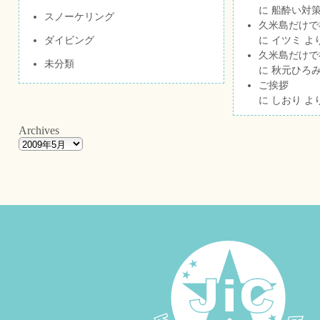
に
船酔い対策
スノーケリング
久米島だけで祝
ダイビング
に
イツミ
よ
久米島だけで祝
未分類
に
秋元ひろ
ご挨拶
に
しおり
よ
Archives