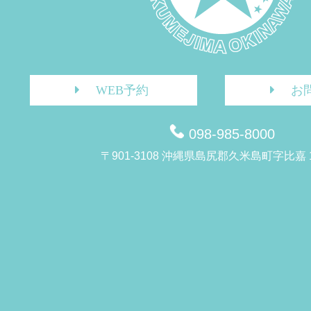
WEB予約
お
098-985-8000
〒901-3108 沖縄県島尻郡久米島町字比嘉 1