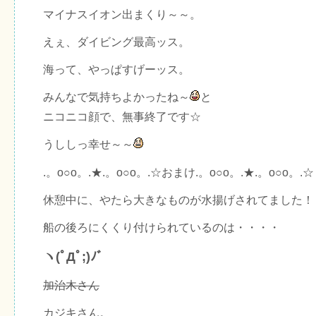
マイナスイオン出まくり～～。
えぇ、ダイビング最高ッス。
海って、やっぱすげーッス。
みんなで気持ちよかったね～
と
ニコニコ顔で、無事終了です☆
うししっ幸せ～～
.。o○o。.★.。o○o。.☆おまけ.。o○o。.★.。o○o。.☆
休憩中に、やたら大きなものが水揚げされてました！
船の後ろにくくり付けられているのは・・・・
ヽ(ﾟДﾟ;)ﾉﾞ
加治木さん
カジキさん。