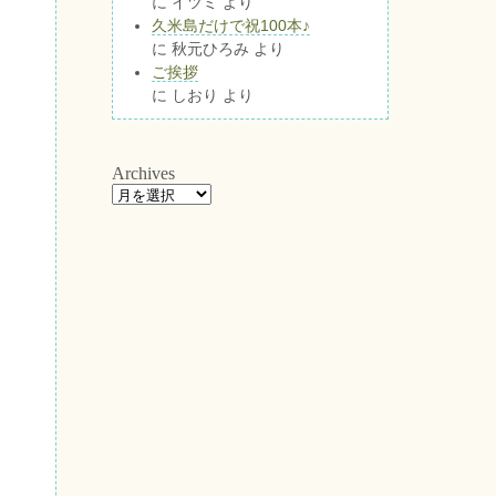
に
イツミ
より
久米島だけで祝100本♪
に
秋元ひろみ
より
ご挨拶
に
しおり
より
Archives