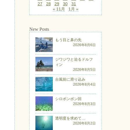
27
28
29
30
31
« 11月
1月 »
New Posts
もう目と鼻の先
2026年8月6日
ジワジワと迫るドルフ
ィン
2026年8月5日
台風前に滑り込み
2026年8月4日
シロボンボン回
2026年8月3日
透明度を求めて…
2026年8月2日