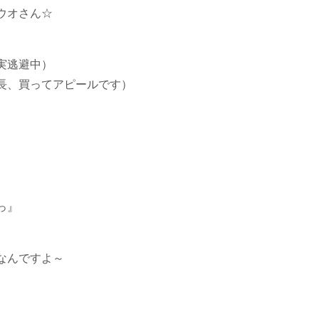
ウオさん☆
実逃避中）
長、買ってアピールです）
っ』
なんですよ～