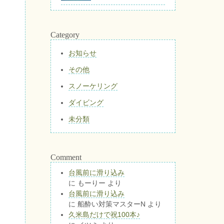
Category
お知らせ
その他
スノーケリング
ダイビング
未分類
Comment
台風前に滑り込み
に
もーりー
より
台風前に滑り込み
に
船酔い対策マスターN
より
久米島だけで祝100本♪