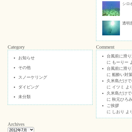
シロ
透明
Category
Comment
台風前に滑り
お知らせ
に
もーりー
その他
台風前に滑り
に
船酔い対策
スノーケリング
久米島だけで祝
ダイビング
に
イツミ
よ
久米島だけで祝
未分類
に
秋元ひろ
ご挨拶
に
しおり
よ
Archives