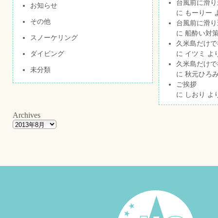
台風前に滑り
お知らせ
に
もーりー
その他
台風前に滑り
に
船酔い対策
スノーケリング
久米島だけで祝
ダイビング
に
イツミ
よ
久米島だけで祝
未分類
に
秋元ひろ
ご挨拶
に
しおり
よ
Archives