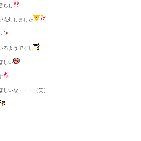
勝ちし
が点灯しました
～
いるようですし
ほしい
す
ほしいな・・・（笑）