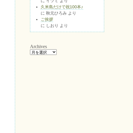
に
イツミ
より
久米島だけで祝100本♪
に
秋元ひろみ
より
ご挨拶
に
しおり
より
Archives