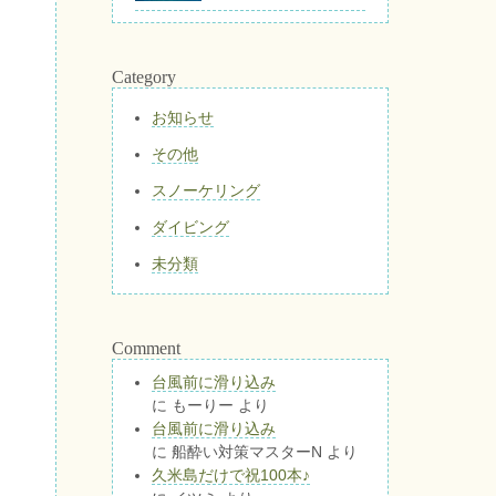
Category
お知らせ
その他
スノーケリング
ダイビング
未分類
Comment
台風前に滑り込み
に
もーりー
より
台風前に滑り込み
に
船酔い対策マスターN
より
久米島だけで祝100本♪