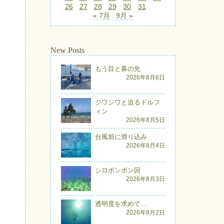
26
27
28
29
30
31
« 7月
9月 »
New Posts
もう目と鼻の先
2026年8月6日
ジワジワと迫るドルフ
ィン
2026年8月5日
台風前に滑り込み
2026年8月4日
シロボンボン回
2026年8月3日
透明度を求めて…
2026年8月2日