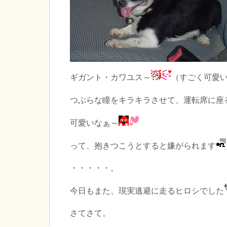
ギガント・カワユス～
（すごく可愛
つぶらな瞳をキラキラさせて、運転席に座
可愛いなぁ～
って、抱きつこうとすると嫌がられます
・・・・・。
今日もまた、現実逃避に走るヒロシでした
さてさて。