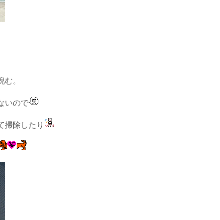
睨む。
ないので
て掃除したり