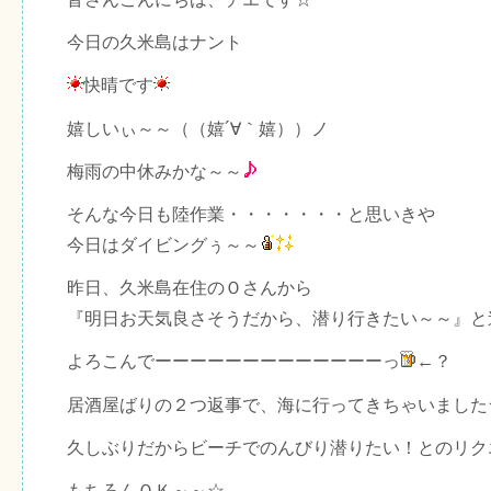
今日の久米島はナント
快晴です
嬉しいぃ～～（（嬉´∀｀嬉））ノ
梅雨の中休みかな～～
そんな今日も陸作業・・・・・・・と思いきや
今日はダイビングぅ～～
昨日、久米島在住のＯさんから
『明日お天気良さそうだから、潜り行きたい～～』と
よろこんでーーーーーーーーーーーーーっ
←？
居酒屋ばりの２つ返事で、海に行ってきちゃいました
久しぶりだからビーチでのんびり潜りたい！とのリク
もちろんＯＫ～～☆