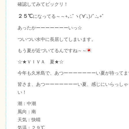
確認してみてビックリ！
２５℃
になってる～～+｡:.ﾟヽ(´∀`｡)ﾉﾟ.:｡+ﾟ
あったかーーーーーーーいっ☆
ついつい水中に長居してしまいます。
もう夏が近づいてるんですね～～
☆★ＶＩＶＡ 夏★☆
今年も久米島で、あつーーーーーーーい夏が待ってま
皆さま、あつーーーーーーーい夏、感じにいらっしゃ
い！
潮：中潮
風向：南
天気：快晴
気温：２９℃