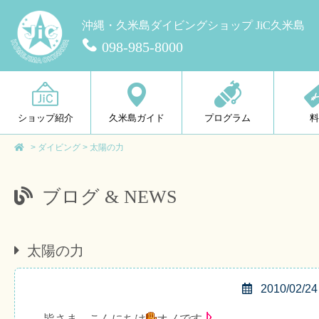
沖縄・久米島ダイビングショップ JiC久米島
098-985-8000
ショップ紹介
久米島ガイド
プログラム
>
ダイビング
>
太陽の力
ブログ & NEWS
太陽の力
2010/02/24
皆さま、こんにちは
オノです