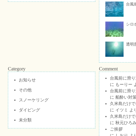
台風
シロ
透明
Category
Comment
台風前に滑り
お知らせ
に
もーりー
その他
台風前に滑り
に
船酔い対策
スノーケリング
久米島だけで祝
ダイビング
に
イツミ
よ
久米島だけで祝
未分類
に
秋元ひろ
ご挨拶
に
しおり
よ