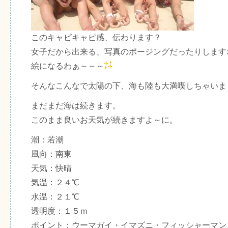
このキャピキャピ感、伝わります？
女子だから出来る、写真のポージングだったりします
絵になるわぁ～～～
そんなこんなで太陽の下、海も陸も大満喫しちゃいま
まだまだ海は続きます。
このまま良いお天気が続きますよ～に。
潮：若潮
風向：南東
天気：快晴
気温：２４℃
水温：２１℃
透明度：１５ｍ
ポイント：ウーマガイ・イマズニ・フィッシャーマン