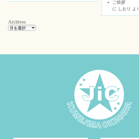
ご挨拶
に
しおり
よ
Archives