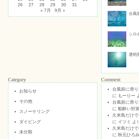
26
27
28
29
30
31
« 7月
9月 »
台風
シロ
透明
Category
Comment
台風前に滑り
お知らせ
に
もーりー
その他
台風前に滑り
に
船酔い対策
スノーケリング
久米島だけで祝
ダイビング
に
イツミ
よ
久米島だけで祝
未分類
に
秋元ひろ