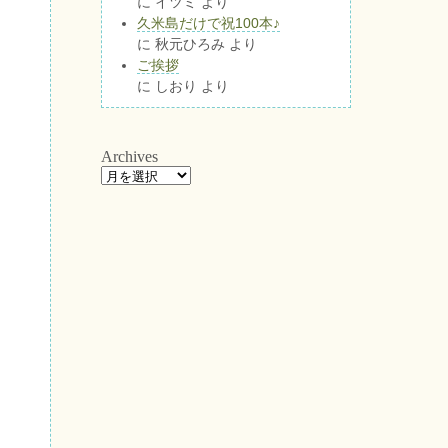
に
イツミ
より
久米島だけで祝100本♪
に
秋元ひろみ
より
ご挨拶
に
しおり
より
Archives