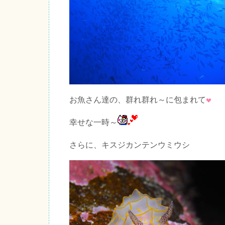
お魚さん達の、群れ群れ～に包まれて
幸せな一時～
さらに、キスジカンテンウミウシ