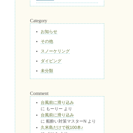
Category
お知らせ
その他
スノーケリング
ダイビング
未分類
Comment
台風前に滑り込み
に
もーりー
より
台風前に滑り込み
に
船酔い対策マスターN
より
久米島だけで祝100本♪