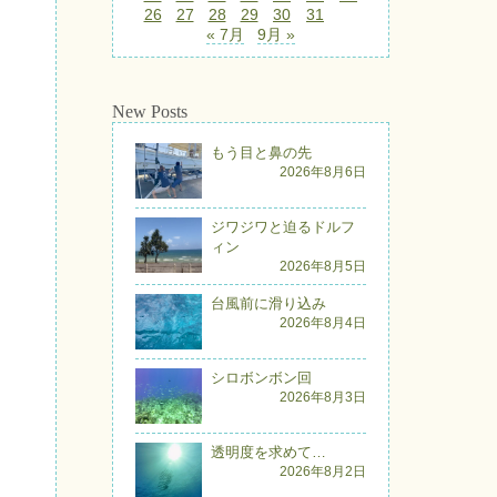
26
27
28
29
30
31
« 7月
9月 »
New Posts
もう目と鼻の先
2026年8月6日
ジワジワと迫るドルフ
ィン
2026年8月5日
台風前に滑り込み
2026年8月4日
シロボンボン回
2026年8月3日
透明度を求めて…
2026年8月2日