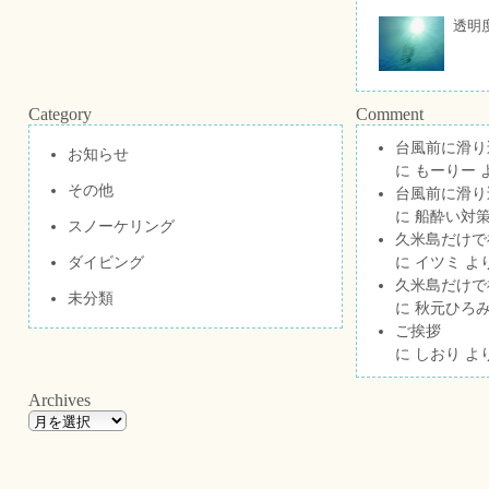
透明
Category
Comment
台風前に滑り
お知らせ
に
もーりー
その他
台風前に滑り
に
船酔い対策
スノーケリング
久米島だけで祝
ダイビング
に
イツミ
よ
久米島だけで祝
未分類
に
秋元ひろ
ご挨拶
に
しおり
よ
Archives