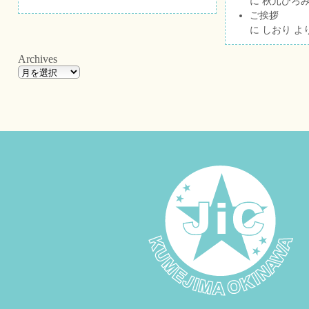
に
秋元ひろ
ご挨拶
に
しおり
よ
Archives