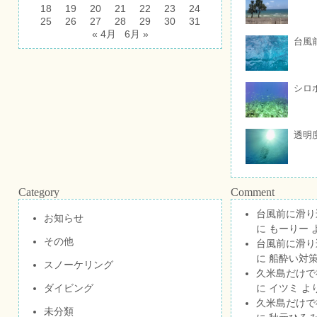
18
19
20
21
22
23
24
25
26
27
28
29
30
31
« 4月
6月 »
台風
シロ
透明
Category
Comment
台風前に滑り
お知らせ
に
もーりー
その他
台風前に滑り
に
船酔い対策
スノーケリング
久米島だけで祝
ダイビング
に
イツミ
よ
久米島だけで祝
未分類