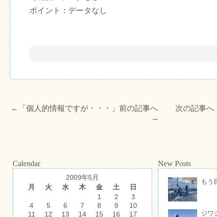
ポイント：データなし
←「
個人的情報ですが・・・
」前の記事へ 次の記事へ
→
Calendar
New Posts
2009年5月
もう
月
火
水
木
金
土
日
1
2
3
4
5
6
7
8
9
10
ジワ
11
12
13
14
15
16
17