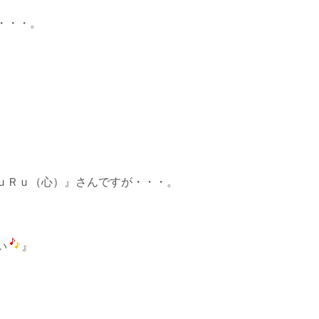
・・・。
ｕＲｕ（心）』さんですが・・・。
い
』