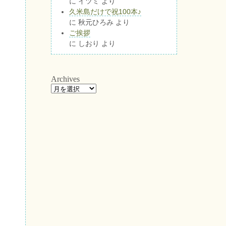
に
イツミ
より
久米島だけで祝100本♪
に
秋元ひろみ
より
ご挨拶
に
しおり
より
Archives