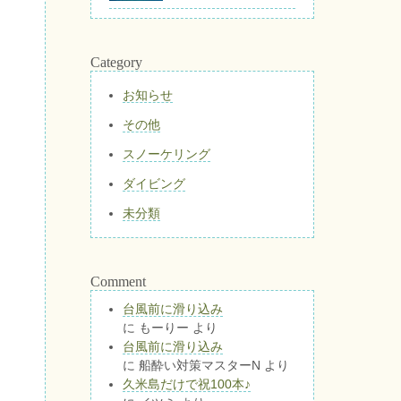
Category
お知らせ
その他
スノーケリング
ダイビング
未分類
Comment
台風前に滑り込み
に
もーりー
より
台風前に滑り込み
に
船酔い対策マスターN
より
久米島だけで祝100本♪