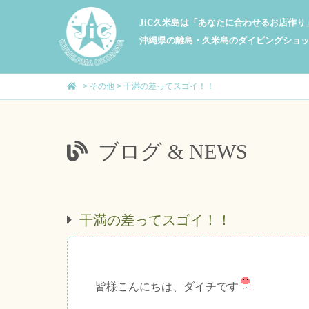
JiC久米島は「あなたに合わせるお店作
沖縄県の離島・久米島のダイビングショ
>
その他
>
干満の差ってスゴイ！！
ブログ & NEWS
干満の差ってスゴイ！！
皆様こんにちは、ダイチです