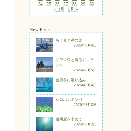
24
25
26
27
28
29
30
« 3月
5月 »
New Posts
もう目と鼻の先
2026年8月6日
ジワジワと迫るドルフ
ィン
2026年8月5日
台風前に滑り込み
2026年8月4日
シロボンボン回
2026年8月3日
透明度を求めて…
2026年8月2日